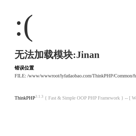
:(
无法加载模块:Jinan
错误位置
FILE: /www/wwwroot/lyfatlaobao.com/ThinkPHP/Common/f
3.1.3
ThinkPHP
{ Fast & Simple OOP PHP Framework } -- 