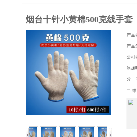
烟台十针小黄棉500克线手套
产品
产品
公司
添加
分 
二 维