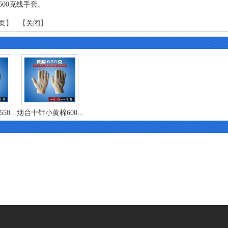
00克线手套
。
页
】 【
关闭
】
0...
烟台十针小黄棉600...