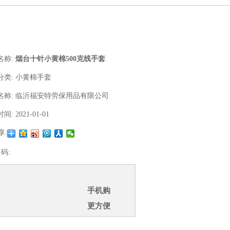
名称:
烟台十针小黄棉500克线手套
分类:
小黄棉手套
名称:
临沂福安特劳保用品有限公司
时间:
2021-01-01
享:
 码:
手机购
更方便